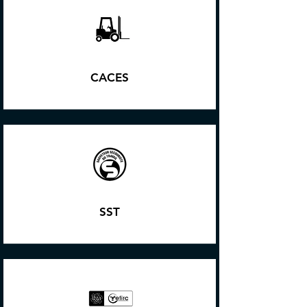
CACES
SST