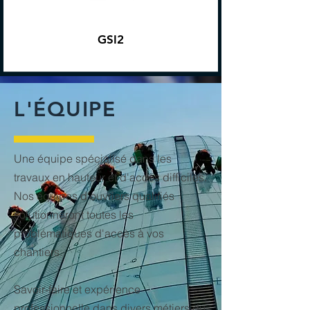
GSI2
L'ÉQUIPE
Une équipe spécialisé dans les
travaux en hauteur et d'accès difficiles.
Nos équipes d'ouvriers qualifiés
solutionneront toutes les
problématiques d'accès à vos
chantiers.
Savoir-faire et expérience
professionnelle dans divers métiers du